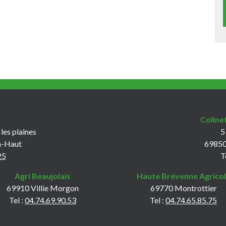
Coline
 les plaines
5
n-Haut
69850
25
T
Agri Beaujolais
Haute Brévenne Agrico
69910 Villie Morgon
69770 Montrottier
Tel :
04.74.69.90.53
Tel :
04.74.65.85.75