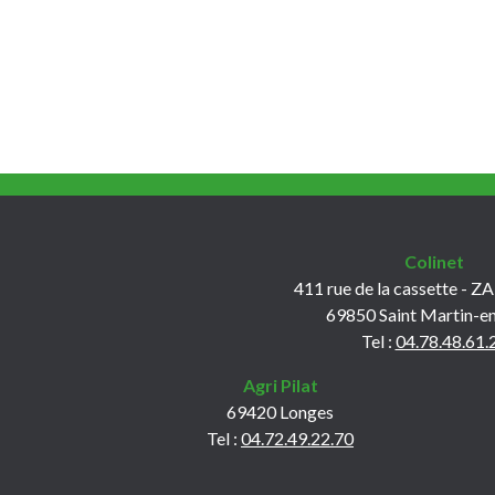
Colinet
411 rue de la cassette - ZA
69850 Saint Martin-e
Tel :
04.78.48.61.
Agri Pilat
69420 Longes
Tel :
04.72.49.22.70