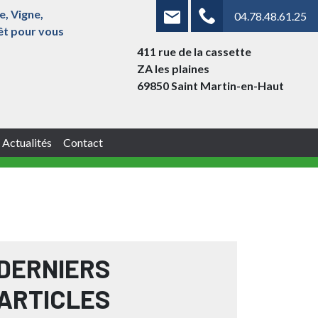
e, Vigne,
04.78.48.61.25
rêt pour vous
411 rue de la cassette
ZA les plaines
69850 Saint Martin-en-Haut
Actualités
Contact
DERNIERS
ARTICLES