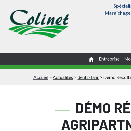
Spéciali
Maraîchage, 
Entreprise
Nos
Accueil
>
Actualités
>
deutz-fahr
>
Démo Récolte
DÉMO RÉ
AGRIPARTN