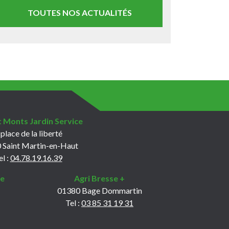
TOUTES NOS ACTUALITÉS
t Monts Jardin Service
 place de la liberté
 Saint Martin-en-Haut
el :
04.78.19.16.39
le
Agri Bresse +
01380 Bage Dommartin
Tel :
03 85 31 19 31