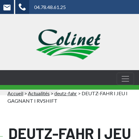
04.78.48.61.25
Accueil
>
Actualités
>
deutz-fahr
>
DEUTZ-FAHR I JEU I
GAGNANT I RVSHIFT
DEUTZ-FAHR I JEU