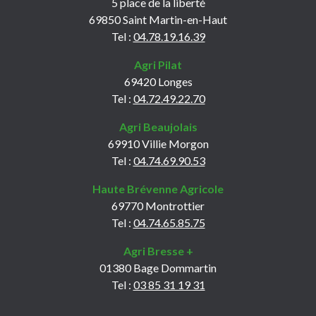
5 place de la liberté
69850 Saint Martin-en-Haut
Tel :
04.78.19.16.39
Agri Pilat
69420 Longes
Tel :
04.72.49.22.70
Agri Beaujolais
69910 Villie Morgon
Tel :
04.74.69.90.53
Haute Brévenne Agricole
69770 Montrottier
Tel :
04.74.65.85.75
Agri Bresse +
01380 Bage Dommartin
Tel :
03 85 31 19 31