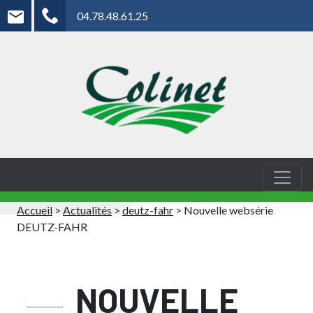
04.78.48.61.25
Accueil
>
Actualités
>
deutz-fahr
>
Nouvelle websérie
DEUTZ-FAHR
NOUVELLE